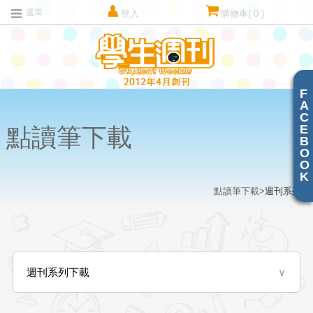
選單
登入
購物車
( 0 )
F
A
C
E
點讀筆下載
B
O
O
K
點讀筆下載>
週刊系列
>
週刊系列下載
∨