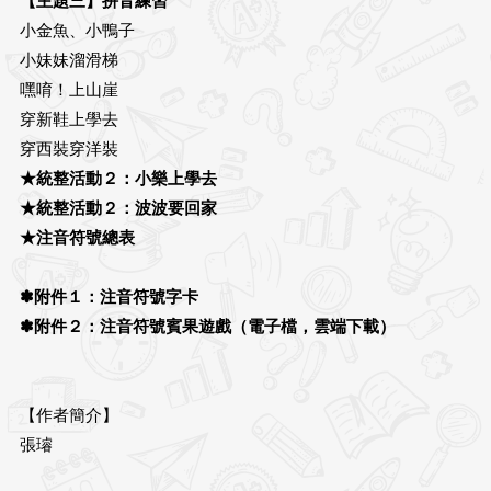
【主題三】拼音練習
小金魚、小鴨子
小妹妹溜滑梯
嘿唷！上山崖
穿新鞋上學去
穿西裝穿洋裝
★統整活動２：小樂上學去
★統整活動２：波波要回家
★注音符號總表
✽附件１：注音符號字卡
✽附件２：注音符號賓果遊戲（電子檔，雲端下載）
【作者簡介】
張璿