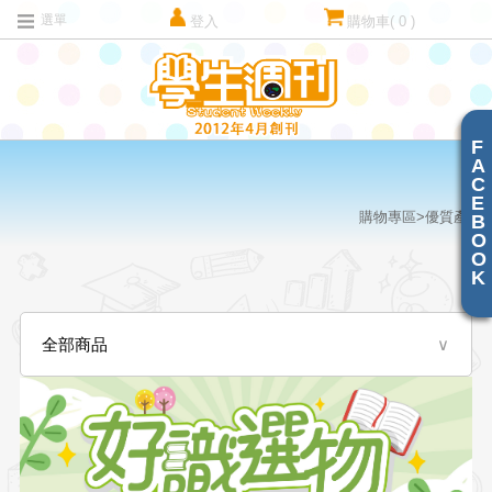
選單
登入
購物車
( 0 )
F
A
C
E
購物專區>優質產品
B
O
O
K
全部商品
∨