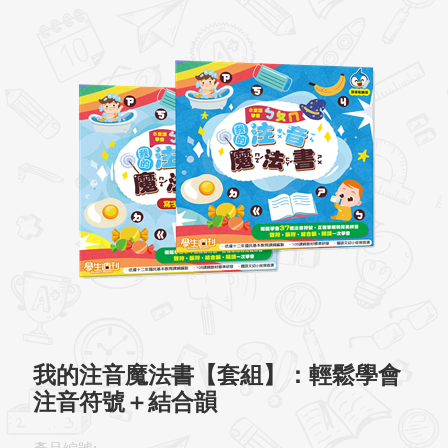
我的注音魔法書【套組】：輕鬆學會
注音符號＋結合韻