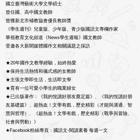
國立臺灣藝術大學文學碩士
曾任國、高中國文教師
曾獲新北市補教協會優良教師獎
《學生週刊》兒童版、少年版、青少版國語文專欄作家
華視教育文化頻道《News學生週報》國文教師
受邀各大新聞媒體國作文相關議題之採訪
★20年國作文教學經驗，始終熱愛
★保持生活熱情和儀式感的女教師
★主張文學即生活，生活即文學
★育有一位可愛小學生的職業婦女
★已出版著作：《我的悅讀好朋友奠定篇》、《我的悅讀好朋
友基礎篇》、超熱血！文學有戲，歷史精彩（才能與溝通、智
慧與哲理）、《超熱血！文學有戲，歷史精彩（戰爭與冒險、
社會與勞動）》
★Facebook粉絲專頁：國語文-閱讀素養 每週一文