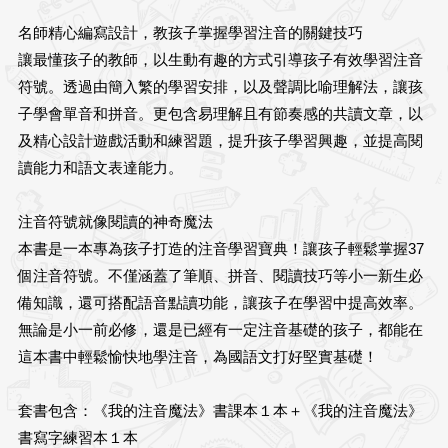
名師精心編寫設計，教孩子掌握學習注音的關鍵技巧
讓最懂孩子的教師，以生動有趣的方式引導孩子有效學習注音
符號。透過由簡入繁的學習安排，以及聲調比喻理解法，讓孩
子學會單音和拼音。更包含易理解且有節奏感的共讀文章，以
及精心設計遊戲活動和練習題，提升孩子學習興趣，並提高閱
讀能力和語文表達能力。
注音符號就像閱讀的神奇魔法
本書是一本專為孩子打造的注音學習寶典！讓孩子輕鬆掌握37
個注音符號。不僅涵蓋了筆順、拼音、閱讀技巧等小一新生必
備知識，還可搭配語音點讀功能，讓孩子在學習中提高效率。
無論是小一前必修，還是已經有一定注音基礎的孩子，都能在
這本書中輕鬆愉快地學注音，為國語文打好堅實基礎！
套書包含：《我的注音魔法》書課本１本＋《我的注音魔法》
書寫字練習本１本