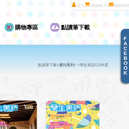
登入
購物車
( 0 )
聯絡我們
購物專區
點讀筆下載
F
A
C
E
B
O
點讀筆下載>
週刊系列
> >學生美語113年度
O
K