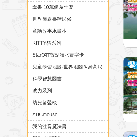
套書 10萬個為什麼
世界節慶臺灣民俗
童話故事水畫本
KITTY貓系列
StarQ有聲點讀水畫字卡
兒童學習地圖-世界地圖＆身高尺
科學智慧圖書
波力系列
幼兒留聲機
ABCmouse
我的注音魔法書