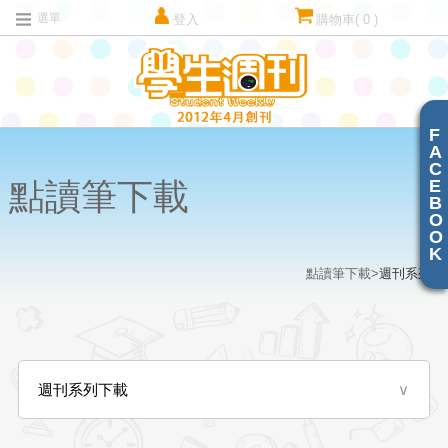
選單
登入
購物車
( 0 )
F
A
C
E
點讀筆下載
B
O
O
K
點讀筆下載>
週刊系列
>
週刊系列下載
∨